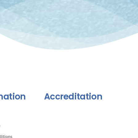
mation
Accreditation
e
itions