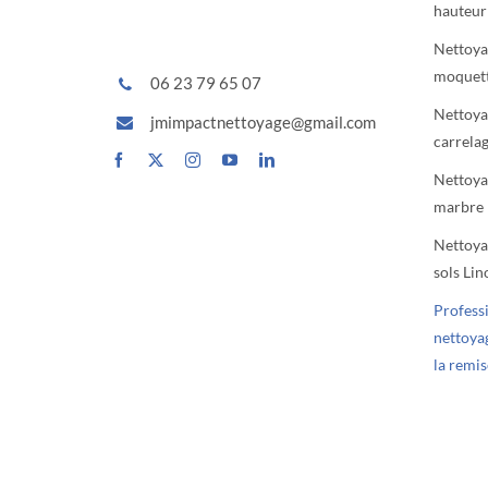
hauteur
Nettoya
moquet
06 23 79 65 07
Nettoya
jmimpactnettoyage@gmail.com
carrela
Nettoya
marbre
Nettoya
sols Lin
Profess
nettoyag
la remis