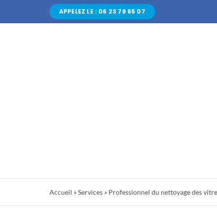
Passer
APPELEZ LE : 06 23 79 65 07
au
contenu
Accueil
»
Services
»
Professionnel du nettoyage des vitres