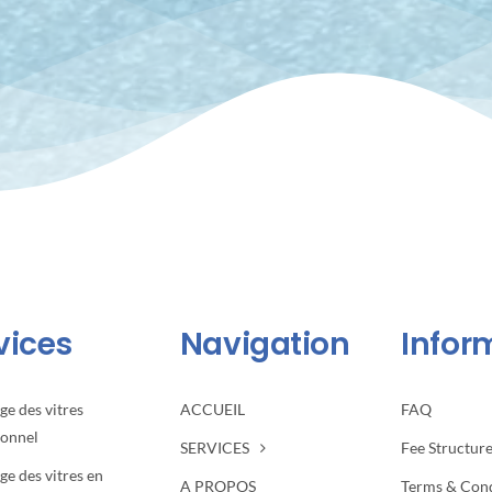
vices
Navigation
Infor
ge des vitres
ACCUEIL
FAQ
ionnel
SERVICES
Fee Structur
ge des vitres en
A PROPOS
Terms & Cond