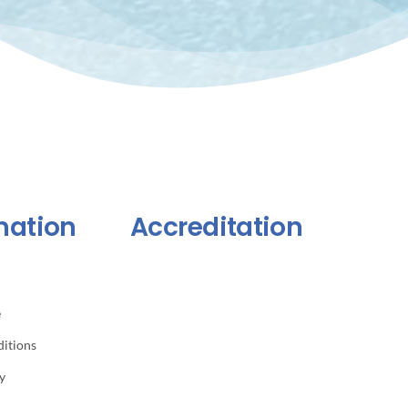
mation
Accreditation
e
itions
y