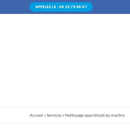
Passer
APPELEZ LE : 06 23 79 65 07
au
contenu
Accueil
»
Services
»
Nettoyage approfondi du marbre