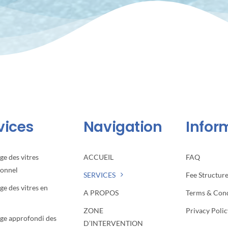
vices
Navigation
Infor
ge des vitres
ACCUEIL
FAQ
ionnel
SERVICES
Fee Structur
ge des vitres en
A PROPOS
Terms & Cond
ZONE
Privacy Polic
ge approfondi des
D’INTERVENTION