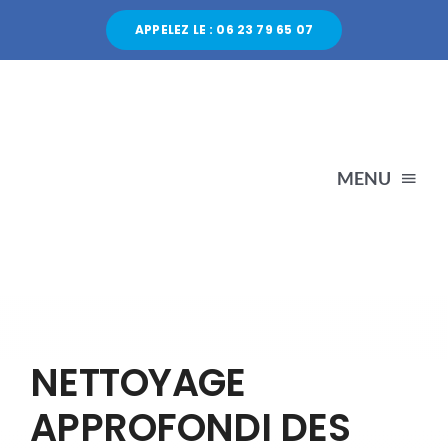
Passer
APPELEZ LE : 06 23 79 65 07
au
contenu
MENU
AC
SER
NETTOYAGE
A P
APPROFONDI DES